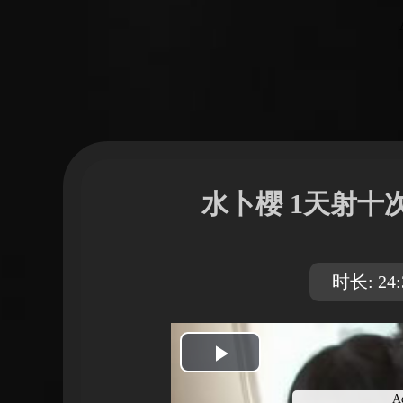
水卜櫻 1天射十
时长: 24:
開
A