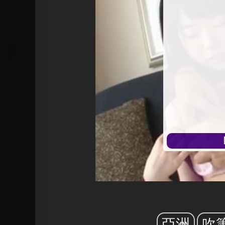
始
播
放
亞洲
吹